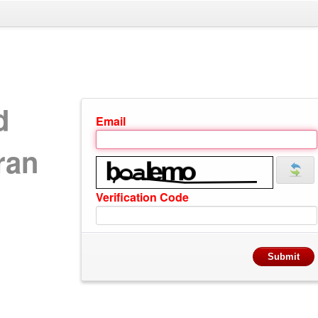
d
Email
ran
Verification Code